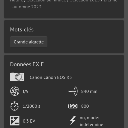
- automne 2023
Mots-clés
Grande aigrette
Données EXIF
Canon Canon EOS R5
f/9
840 mm
1/2000 s
800
no, mode:
0.3 EV
indéterminé