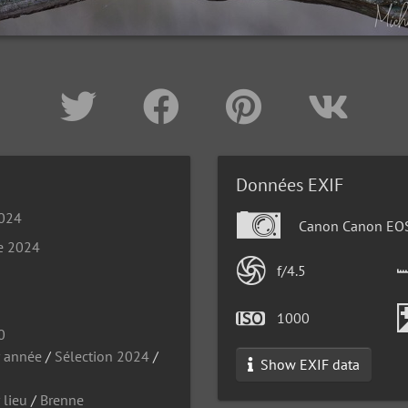
Données EXIF
2024
Canon Canon EO
e 2024
f/4.5
1000
0
r année
/
Sélection 2024
/
Show EXIF data
 lieu
/
Brenne