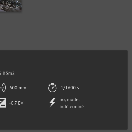
S R5m2
600 mm
1/1600 s
no, mode:
-0.7 EV
indéterminé