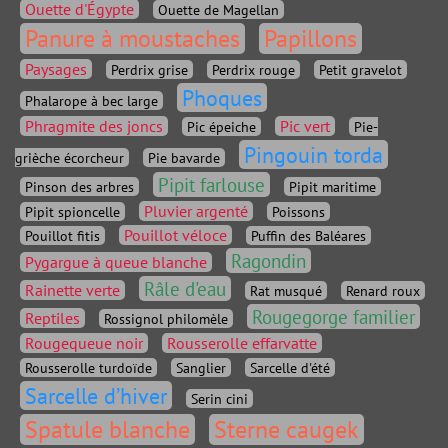
Ouette d'Égypte
Ouette de Magellan
Panure à moustaches
Papillons
Paysages
Perdrix grise
Perdrix rouge
Petit gravelot
Phoques
Phalarope à bec large
Phragmite des joncs
Pic vert
Pic épeiche
Pie-
Pingouin torda
grièche écorcheur
Pie bavarde
Pipit farlouse
Pinson des arbres
Pipit maritime
Pluvier argenté
Pipit spioncelle
Poissons
Pouillot véloce
Pouillot fitis
Puffin des Baléares
Ragondin
Pygargue à queue blanche
Râle d'eau
Rainette verte
Rat musqué
Renard roux
Rougegorge familier
Reptiles
Rossignol philomèle
Rougequeue noir
Rousserolle effarvatte
Rousserolle turdoïde
Sanglier
Sarcelle d'été
Sarcelle d’hiver
Serin cini
Spatule blanche
Sterne caugek