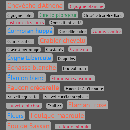
Chevêche d'Athéna
Cigogne blanche
Cincle plongeur
Cigogne noire
Circaète Jean-le-Blanc
Cisticole des joncs
Combattant varié
Cormoran huppé
Courlis cendré
Corneille noire
Crabier chevelu
Courlis corlieu
Cygne noir
Crave à bec rouge
Crustacés
Cygne tuberculé
Dauphins
Échasse blanche
Écureuil roux
Élanion blanc
Étourneau sansonnet
Faucon crécerelle
Fauvette à tête noire
Fauvette grisette
Fauvette mélanocéphale
Flamant rose
Fauvette pitchou
Feuilles
Foulque macroule
Fleurs
Fou de Bassan
Fuligule milouin