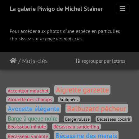
La galerie Piwigo de Michel Staïner
Pour accéder aux photos d'une espèce en particulier,
choisissez sur
la page des mots-clés
.
/
Mots-clés
regrouper par lettres
Aigrette garzette
Accenteur mouchet
Alouette des champs
Araignées
Balbuzard pêcheur
Avocette élégante
Barge à queue noire
Barge rousse
Bécasseau cocorli
Bécasseau minute
Bécasseau sanderling
Bécassine des marais
Bécasseau variable