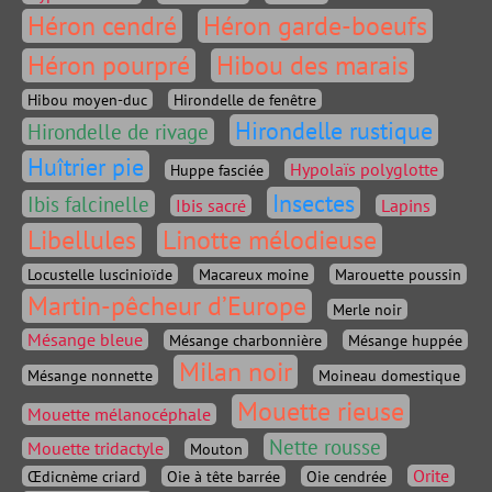
Héron cendré
Héron garde-boeufs
Héron pourpré
Hibou des marais
Hibou moyen-duc
Hirondelle de fenêtre
Hirondelle rustique
Hirondelle de rivage
Huîtrier pie
Hypolaïs polyglotte
Huppe fasciée
Insectes
Ibis falcinelle
Ibis sacré
Lapins
Libellules
Linotte mélodieuse
Locustelle luscinioïde
Macareux moine
Marouette poussin
Martin-pêcheur d’Europe
Merle noir
Mésange bleue
Mésange charbonnière
Mésange huppée
Milan noir
Mésange nonnette
Moineau domestique
Mouette rieuse
Mouette mélanocéphale
Nette rousse
Mouette tridactyle
Mouton
Orite
Œdicnème criard
Oie à tête barrée
Oie cendrée