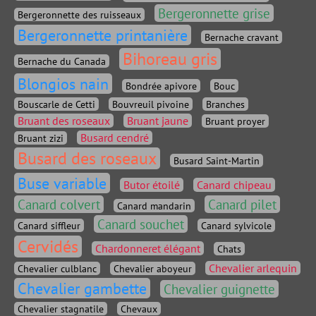
Bergeronnette grise
Bergeronnette des ruisseaux
Bergeronnette printanière
Bernache cravant
Bihoreau gris
Bernache du Canada
Blongios nain
Bondrée apivore
Bouc
Bouscarle de Cetti
Bouvreuil pivoine
Branches
Bruant des roseaux
Bruant jaune
Bruant proyer
Busard cendré
Bruant zizi
Busard des roseaux
Busard Saint-Martin
Buse variable
Butor étoilé
Canard chipeau
Canard colvert
Canard pilet
Canard mandarin
Canard souchet
Canard siffleur
Canard sylvicole
Cervidés
Chardonneret élégant
Chats
Chevalier arlequin
Chevalier culblanc
Chevalier aboyeur
Chevalier gambette
Chevalier guignette
Chevalier stagnatile
Chevaux