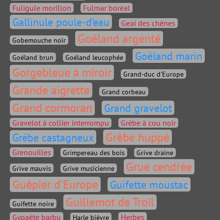
Fuligule morillon
Fulmar boréal
Gallinule poule-d’eau
Geai des chênes
Goéland argenté
Gobemouche noir
Goéland marin
Goéland brun
Goéland leucophée
Gorgebleue à miroir
Grand-duc d'Europe
Grande aigrette
Grand corbeau
Grand cormoran
Grand gravelot
Gravelot à collier interrompu
Grèbe à cou noir
Grèbe huppé
Grèbe castagneux
Grenouilles
Grimpereau des bois
Grive draine
Grue cendrée
Grive mauvis
Grive musicienne
Guêpier d’Europe
Guifette moustac
Guillemot de Troïl
Guifette noire
Gypaète barbu
Herbes
Harle bièvre