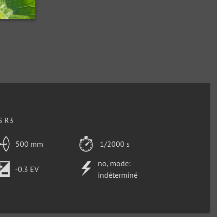
S R3
500 mm
1/2000 s
no, mode:
-0.3 EV
indéterminé