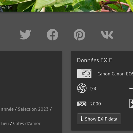
Données EXIF
3
Canon Canon EO
f/8
2000
r année
/
Sélection 2023
/
Show EXIF data
 lieu
/
Côtes d'Armor